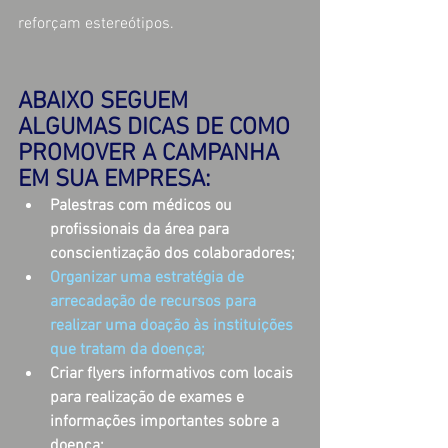
reforçam estereótipos.
ABAIXO SEGUEM 
ALGUMAS DICAS DE COMO 
PROMOVER A CAMPANHA 
EM SUA EMPRESA:
Palestras com médicos ou 
profissionais da área para 
conscientização dos colaboradores;
Organizar uma estratégia de 
arrecadação de recursos para 
realizar uma doação às instituições 
que tratam da doença;
Criar flyers informativos com locais 
para realização de exames e 
informações importantes sobre a 
doença;