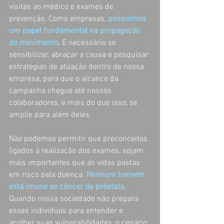
visitas ao médico e exames de 
prevenção. Como empresas,
possuímos 
um papel fundamental na propagação 
do movimento
.
 É necessário se 
sensibilizar, abraçar a causa e pesquisar 
estratégias de atuação dentro de nossa 
empresa, para que o alcance da 
campanha chegue até nossos 
colaboradores, e mais do que isso, se 
amplie para além deles.
Não podemos permitir que preconceitos 
ligados à realização dos exames, sejam 
mais importantes que as vidas postas 
em risco pela doença. 
Nenhum homem 
está imune ao câncer de próstata.
Quando nossa sociedade não prepara 
esses indivíduos para entender e 
acolher suas vulnerabilidades, o cenário 