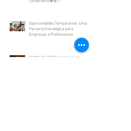
Corporativo 🌐🚀✨
Oportunidades Temporárias: Uma
Parceria Estratégica para
Empresas e Profissionais
RUMO AO TOPO: Combinando
Habilidades Técnicas e Emocionais
para Alcançar o Sucesso
Profissional.
Arquiv
o
junho de 2026
(1)
1 post
janeiro de 2025
(1)
1 post