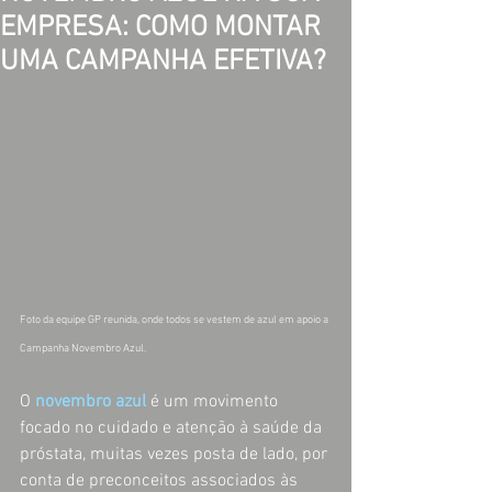
EMPRESA: COMO MONTAR
UMA CAMPANHA EFETIVA?
Foto da equipe GP reunida, onde todos se vestem de azul em apoio a 
Campanha Novembro Azul.
O 
novembro azul
 é um movimento 
focado no cuidado e atenção à saúde da 
próstata, muitas vezes posta de lado, por 
conta de preconceitos associados às 