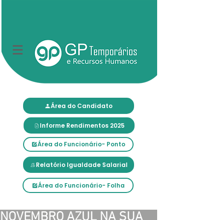
Área do Candidato
Informe Rendimentos 2025
Área do Funcionário- Ponto
Relatório Igualdade Salarial
Área do Funcionário- Folha
NOVEMBRO AZUL NA SUA