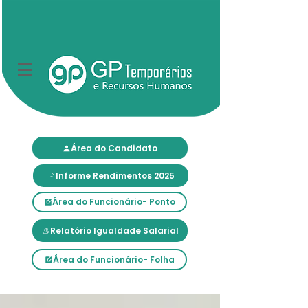
Área do Candidato
Informe Rendimentos 2025
Área do Funcionário- Ponto
Relatório Igualdade Salarial
Área do Funcionário- Folha