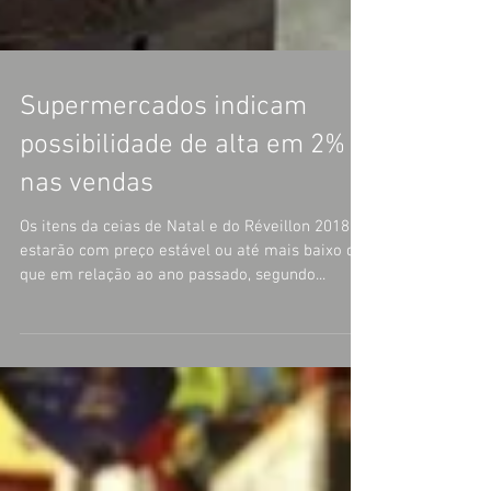
Supermercados indicam
possibilidade de alta em 2%
nas vendas
Os itens da ceias de Natal e do Réveillon 2018
estarão com preço estável ou até mais baixo do
que em relação ao ano passado, segundo...