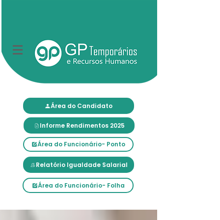
Área do Candidato
Informe Rendimentos 2025
Área do Funcionário- Ponto
Relatório Igualdade Salarial
Área do Funcionário- Folha