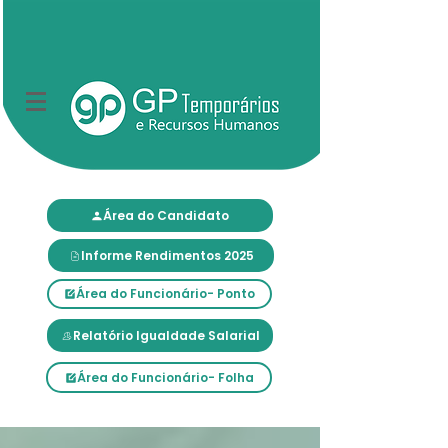
Área do Candidato
Informe Rendimentos 2025
Área do Funcionário- Ponto
Relatório Igualdade Salarial
Área do Funcionário- Folha