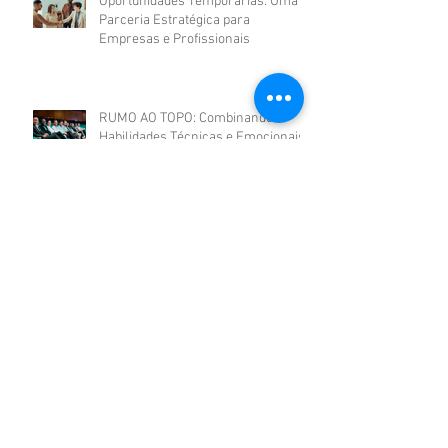
Oportunidades Temporárias: Uma
Parceria Estratégica para
Empresas e Profissionais
RUMO AO TOPO: Combinando
Habilidades Técnicas e Emocionais
para Alcançar o Sucesso
Profissional.
Arquiv
o
junho de 2026
(1)
1 post
janeiro de 2025
(1)
1 post
abril de 2024
(1)
1 post
fevereiro de 2024
(2)
2 posts
janeiro de 2024
(2)
2 posts