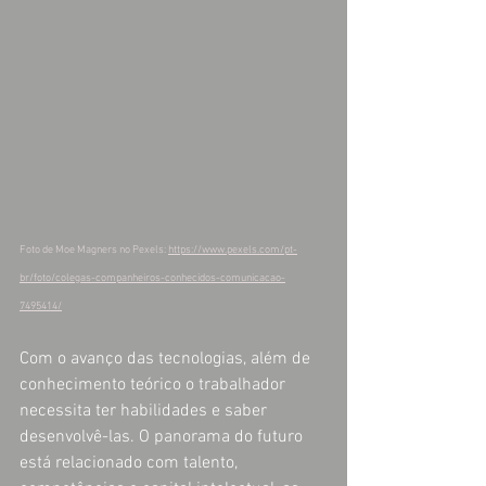
Foto de Moe Magners no Pexels: 
https://www.pexels.com/pt-
br/foto/colegas-companheiros-conhecidos-comunicacao-
7495414/
Com o avanço das tecnologias, além de 
conhecimento teórico o trabalhador 
necessita ter habilidades e saber 
desenvolvê-las. O panorama do futuro 
está relacionado com talento, 