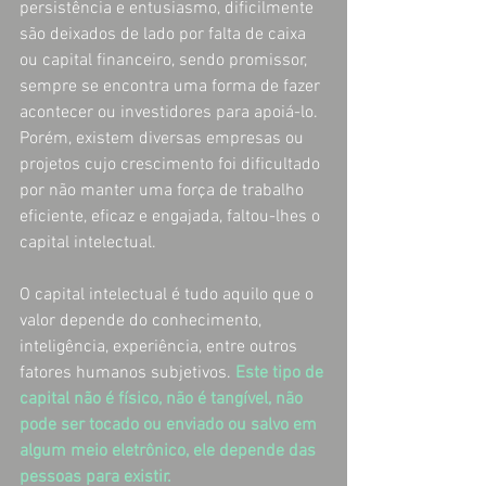
persistência e entusiasmo, dificilmente 
são deixados de lado por falta de caixa 
ou capital financeiro, sendo promissor, 
sempre se encontra uma forma de fazer 
acontecer ou investidores para apoiá-lo. 
Porém, existem diversas empresas ou 
projetos cujo crescimento foi dificultado 
por não manter uma força de trabalho 
eficiente, eficaz e engajada, faltou-lhes o 
capital intelectual. 
O capital intelectual é tudo aquilo que o 
valor depende do conhecimento, 
inteligência, experiência, entre outros 
fatores humanos subjetivos. 
Este tipo de 
capital não é físico, não é tangível, não 
pode ser tocado ou enviado ou salvo em 
algum meio eletrônico, ele depende das 
pessoas para existir.