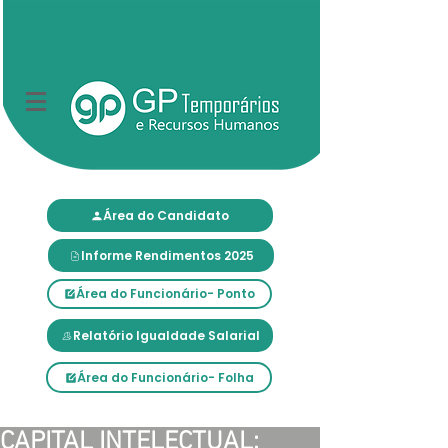
Área do Candidato
Informe Rendimentos 2025
Área do Funcionário- Ponto
Relatório Igualdade Salarial
Área do Funcionário- Folha
CAPITAL INTELECTUAL: