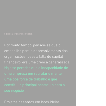
Foto de Cottonbro no Pexels.
Por muito tempo, pensou-se que o 
empecilho para o desenvolvimento das 
organizações fosse a falta de capital 
financeiro, era uma crença generalizada. 
Hoje se percebe que a incapacidade de 
uma empresa em recrutar e manter 
uma boa força de trabalho é que 
constitui o principal obstáculo para o 
seu negócio.
Projetos baseados em boas ideias, 