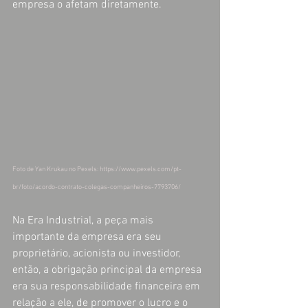
empresa o afetam diretamente. 
Foto de Yan Krukau no Pexels: https://www.pexels.com/pt-
br/foto/acordo-contrato-colegas-companheiros-7793706/
Na Era Industrial, a peça mais 
importante da empresa era seu 
proprietário, acionista ou investidor, 
então, a obrigação principal da empresa 
era sua responsabilidade financeira em 
relação a ele, de promover o lucro e o 