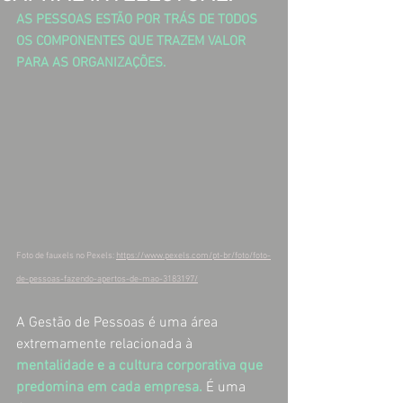
AS PESSOAS ESTÃO POR TRÁS DE TODOS 
OS COMPONENTES QUE TRAZEM VALOR 
PARA AS ORGANIZAÇÕES.
Foto de fauxels no Pexels: 
https://www.pexels.com/pt-br/foto/foto-
de-pessoas-fazendo-apertos-de-mao-3183197/
A Gestão de Pessoas é uma área 
extremamente relacionada à 
mentalidade e a cultura corporativa que 
predomina em cada empresa.
 É uma 