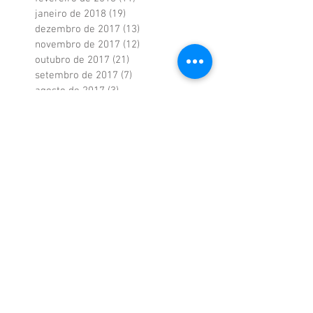
janeiro de 2018
(19)
19 posts
dezembro de 2017
(13)
13 posts
novembro de 2017
(12)
12 posts
outubro de 2017
(21)
21 posts
setembro de 2017
(7)
7 posts
agosto de 2017
(3)
3 posts
julho de 2017
(3)
3 posts
junho de 2017
(7)
7 posts
maio de 2017
(9)
9 posts
Procurar por
tags
Administração
Atualizações
Brasil
Crescimento
Crise
Desenvolvimento
Economia
Entrevista de Emprego
Folga
Gerenciamento de tempo
Gestão de Pessoas
Liderança
Mercado de Trabalho
PIB
Recuperação da economia
Recursos Humanos