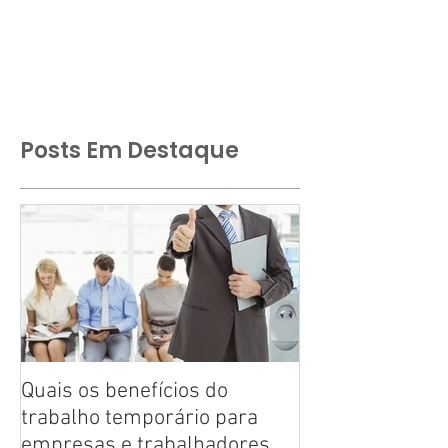
Posts Em Destaque
Quais os benefícios do
Tire suas dúvid
trabalho temporário para
trabalho tempo
empresas e trabalhadores