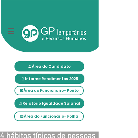
Área do Candidato
Informe Rendimentos 2025
Área do Funcionário- Ponto
Relatório Igualdade Salarial
Área do Funcionário- Folha
4 hábitos típicos de pessoas