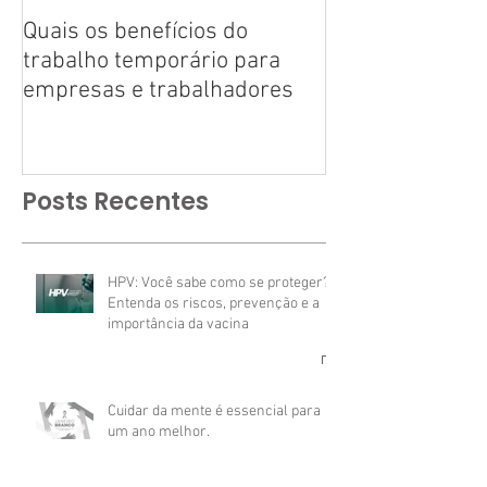
Quais os benefícios do
Tire suas dúvid
trabalho temporário para
trabalho tempo
empresas e trabalhadores
Posts Recentes
HPV: Você sabe como se proteger?
Entenda os riscos, prevenção e a
importância da vacina
Cuidar da mente é essencial para
um ano melhor.