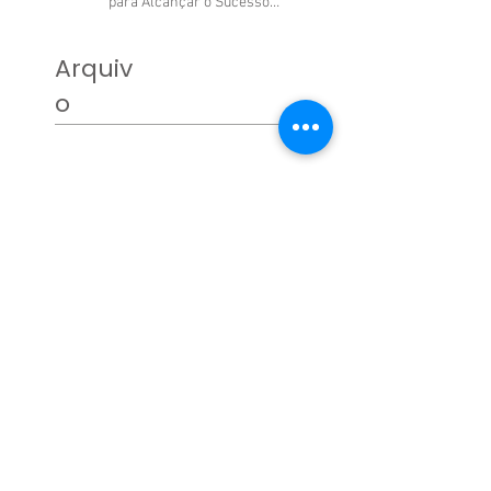
para Alcançar o Sucesso
Profissional.
Arquiv
o
junho de 2026
(1)
1 post
janeiro de 2025
(1)
1 post
abril de 2024
(1)
1 post
fevereiro de 2024
(2)
2 posts
janeiro de 2024
(2)
2 posts
dezembro de 2023
(2)
2 posts
novembro de 2023
(2)
2 posts
setembro de 2023
(1)
1 post
agosto de 2023
(2)
2 posts
julho de 2023
(1)
1 post
junho de 2023
(1)
1 post
maio de 2023
(1)
1 post