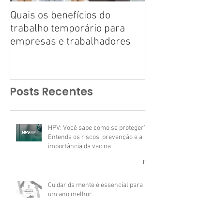
Quais os benefícios do
Tire suas dúvid
trabalho temporário para
trabalho tempo
empresas e trabalhadores
Posts Recentes
HPV: Você sabe como se proteger?
Entenda os riscos, prevenção e a
importância da vacina
Cuidar da mente é essencial para
um ano melhor.