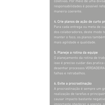
coletivas. Por meio de uma divisã
responsabilidades é possível ref
maneira coerente.
4. Crie planos de ação de curto p
Para cada entrega ou meta de cu
dos colaboradores, deste modo t
manter o foco, os planos também
mais agilidade e qualidade.
5. Planeje a rotina da equipe
O planejamento da rotina de tra
isso é preciso cuidar das pratic
desenhar processos VERDADEIRAME
falhas e retrabalhos.
6. Evite a procrastinação
A procrastinação é sempre um gra
realização de tarefas e principa
causar impacto bastante negativ
importante obedecer a agenda, ob