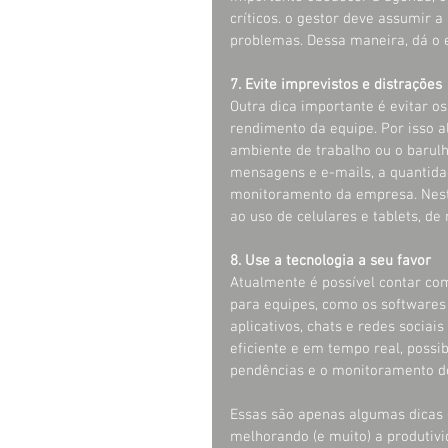
críticos. o gestor deve assumir 
problemas. Dessa maneira, dá o 
7. Evite imprevistos e distrações
Outra dica importante é evitar os
rendimento da equipe. Por isso a
ambiente de trabalho ou o barulh
mensagens e e-mails, a quantidad
monitoramento da empresa. Nest
ao uso de celulares e tablets, de
8. Use a tecnologia a seu favor
Atualmente é possível contar com
para equipes, como os softwares
aplicativos, chats e redes socia
eficiente e em tempo real, possi
pendências e o monitoramento d
Essas são apenas algumas dicas 
melhorando (e muito) a produtivi