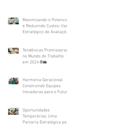
Maximizando o Potencial
e Reduzindo Custos: Uso
Estratégico de Avaliações
Psicológicas e
Assessment no
Recrutamento
Tendências Promissoras
Corporativo
no Mundo do Trabalho
em 2024 🌐💼
Harmonia Geracional:
Construindo Equipes
Inovadoras para o Futuro
Corporativo 🌐🚀✨
Oportunidades
Temporárias: Uma
Parceria Estratégica para