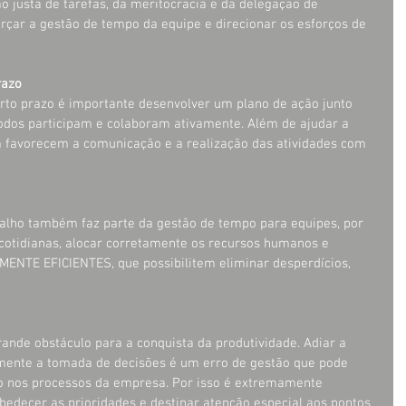
o justa de tarefas, da meritocracia e da delegação de 
orçar a gestão de tempo da equipe e direcionar os esforços de 
razo
rto prazo é importante desenvolver um plano de ação junto 
odos participam e colaboram ativamente. Além de ajudar a 
 favorecem a comunicação e a realização das atividades com 
balho também faz parte da gestão de tempo para equipes, por 
a cotidianas, alocar corretamente os recursos humanos e 
NTE EFICIENTES, que possibilitem eliminar desperdícios, 
nde obstáculo para a conquista da produtividade. Adiar a 
lmente a tomada de decisões é um erro de gestão que pode 
o nos processos da empresa. Por isso é extremamente 
edecer as prioridades e destinar atenção especial aos pontos 