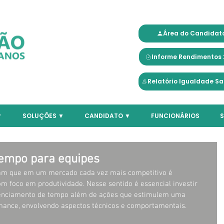
Área do Candidat
Informe Rendimentos 
Relatório Igualdade Sa
▼
SOLUÇÕES ▼
CANDIDATO ▼
FUNCIONÁRIOS
S
tempo para equipes
am que em um mercado cada vez mais competitivo é 
 foco em produtividade. Nesse sentido é essencial investir 
renciamento de tempo além de ações que estimulem uma 
rmance, envolvendo aspectos técnicos e comportamentais.