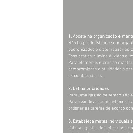
1. Aposte na organização e mant
Não há produtividade sem organi
padronizados e sistematizar as tar
Essa prática elimina dúvidas e im
Paralelamente, é preciso mante
compromissos e atividades a se
os colaboradores.
2. Defina prioridades
Para uma gestão de tempo eficien
Para isso deve-se reconhecer as
ordenar as tarefas de acordo com
3. Estabeleça metas individuais e
Cabe ao gestor desdobrar os princ