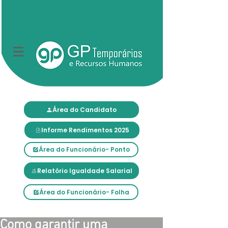
Área do Candidato
Informe Rendimentos 2025
Área do Funcionário- Ponto
Relatório Igualdade Salarial
Área do Funcionário- Folha
Como garantir uma