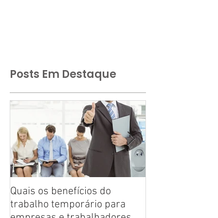
Posts Em Destaque
Quais os benefícios do
Tire suas dúvid
trabalho temporário para
trabalho tempo
empresas e trabalhadores