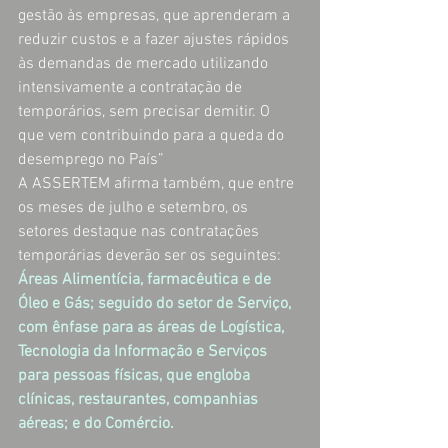
gestão às empresas, que aprenderam a 
reduzir custos e a fazer ajustes rápidos 
às demandas de mercado utilizando 
intensivamente a contratação de 
temporários, sem precisar demitir. O 
que vem contribuindo para a queda do 
desemprego no País”
A ASSERTEM afirma também, que entre 
os meses de julho e setembro, os 
setores destaque nas contratações 
temporárias deverão ser os seguintes:
Áreas Alimentícia, farmacêutica e de 
Óleo e Gás; seguido do setor de Serviço, 
com ênfase para as áreas de Logística, 
Tecnologia da Informação e Serviços 
para pessoas físicas, que engloba 
clínicas, restaurantes, companhias 
aéreas; e do Comércio. 