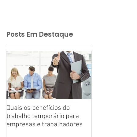
Posts Em Destaque
Quais os benefícios do
Tire suas dúvid
trabalho temporário para
trabalho tempo
empresas e trabalhadores