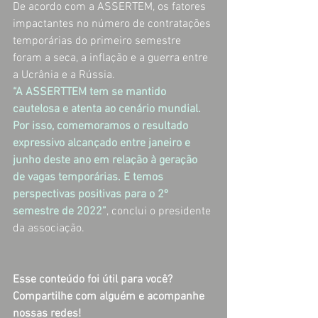
De acordo com a ASSERTEM, os fatores 
impactantes no número de contratações 
temporárias do primeiro semestre 
foram a seca, a inflação e a guerra entre 
a Ucrânia e a Rússia. 
“A ASSERTTEM tem se mantido 
cautelosa e atenta ao cenário mundial. 
Por isso, comemoramos o resultado 
expressivo alcançado entre janeiro e 
junho deste ano em relação à geração 
de vagas temporárias. E temos 
perspectivas positivas para o 2º 
semestre de 2022”
, conclui o presidente 
da associação.
Esse conteúdo foi útil para você? 
Compartilhe com alguém e acompanhe 
nossas redes! 