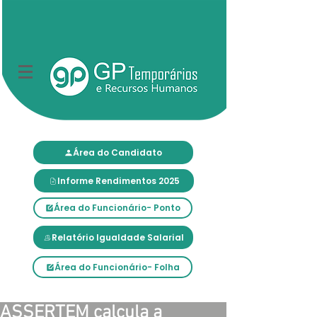
Área do Candidato
Informe Rendimentos 2025
Área do Funcionário- Ponto
Relatório Igualdade Salarial
Área do Funcionário- Folha
ASSERTEM calcula a