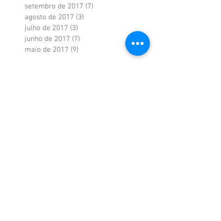
setembro de 2017
(7)
7 posts
agosto de 2017
(3)
3 posts
julho de 2017
(3)
3 posts
junho de 2017
(7)
7 posts
maio de 2017
(9)
9 posts
Procurar por
tags
Administração
Atualizações
Brasil
Crescimento
Crise
Desenvolvimento
Economia
Entrevista de Emprego
Folga
Gerenciamento de tempo
Gestão de Pessoas
Liderança
Mercado de Trabalho
PIB
Recuperação da economia
Recursos Humanos
Reforma Trabalhista
Relações de Trabalho
Resultado da economia
Saúde no trabalho
Setor de serviços
Solução para a economia