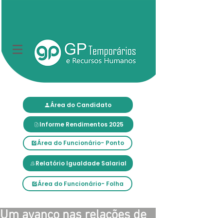
Área do Candidato
Informe Rendimentos 2025
Área do Funcionário- Ponto
Relatório Igualdade Salarial
Área do Funcionário- Folha
Um avanço nas relações de