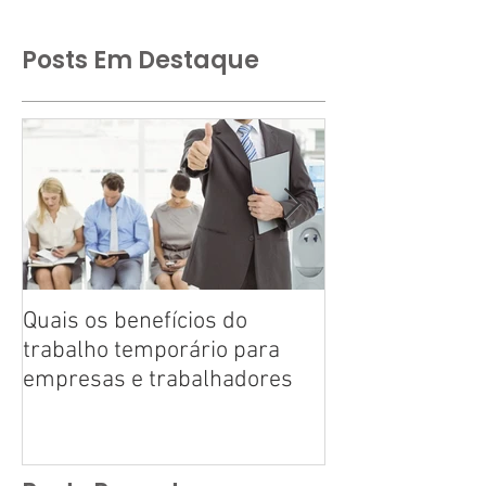
Posts Em Destaque
Quais os benefícios do
Tire suas dúvid
trabalho temporário para
trabalho tempo
empresas e trabalhadores